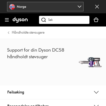
Hopp
Norge
over
navigering
Handlek
din
Søk
er
på
tom
dyson.no
Håndholdte støvsugere
Support for din Dyson DC58
håndholdt støvsuger
Feilsøking