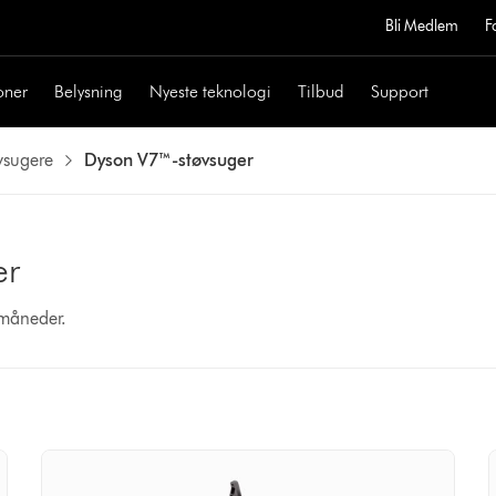
Bli Medlem
F
oner
Belysning
Nyeste teknologi
Tilbud
Support
vsugere
Dyson V7™-støvsuger
er
4 måneder.