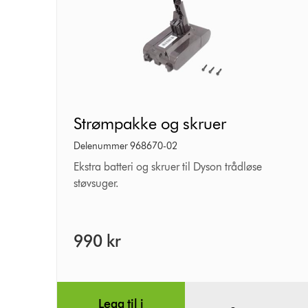
Strømpakke
Strømpakke og skruer
og
skruer
Delenummer 968670-02
Ekstra batteri og skruer til Dyson trådløse
støvsuger.
990 kr
Legg til i