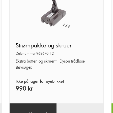
Strømpakke
Strømpakke og skruer
og
skruer
Delenummer 968670-12
Ekstra batteri og skruer til Dyson trådløse
støvsuger.
Ikke på lager for øyeblikket
990 kr