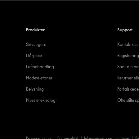
Produkter
Support
Støvsugere
Kontakt oss
Hårpleie
Registrering
Luftbehandling
Spor din bes
Hodetelefoner
Returner ell
Belysning
Forfalsked
Nyeste teknologi
Ofte stilte 
Personvernpolicy
Cookiepolitikk
Informasjonskapselinnstillinger
Be