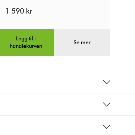
1 590 kr
Legg til i
Se mer
handlekurven