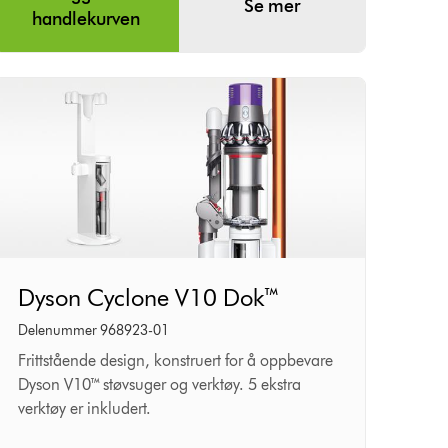
Se mer
handlekurven
Dyson
Dyson Cyclone V10 Dok™
Cyclone
V10
Delenummer 968923-01
Dok™
Frittstående design, konstruert for å oppbevare
Dyson V10™ støvsuger og verktøy. 5 ekstra
verktøy er inkludert.