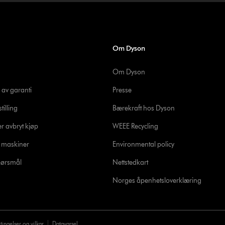
Om Dyson
Om Dyson
 av garanti
Presse
tilling
Bærekraft hos Dyson
er avbryt kjøp
WEEE Recycling
e maskiner
Environmental policy
spørsmål
Nettstedkart
Norges åpenhetsloverklæring
tingelser og vilkar
Datavarsel