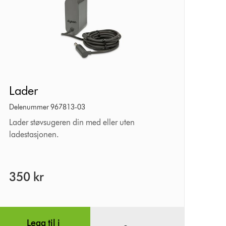
Lader
Lader
Delenummer 967813-03
Lader støvsugeren din med eller uten
ladestasjonen.
350 kr
Legg til i