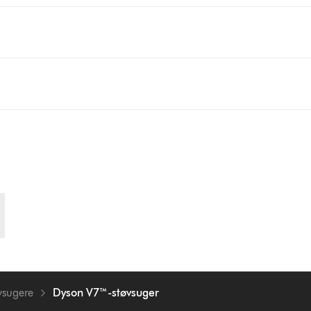
vsugere
Dyson V7™-støvsuger