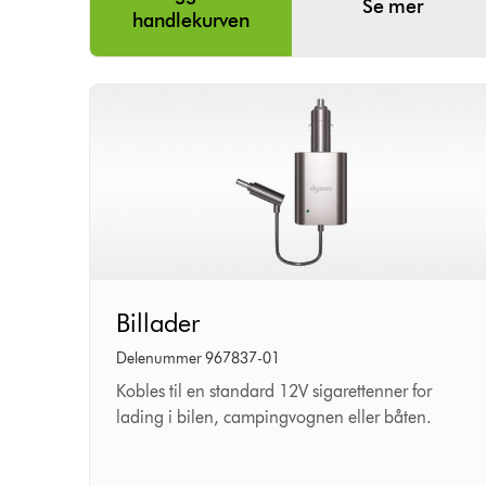
Se mer
handlekurven
Billader
Billader
Delenummer 967837-01
Kobles til en standard 12V sigarettenner for
lading i bilen, campingvognen eller båten.