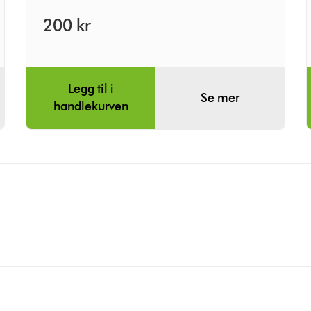
200 kr
Legg til i
Se mer
handlekurven