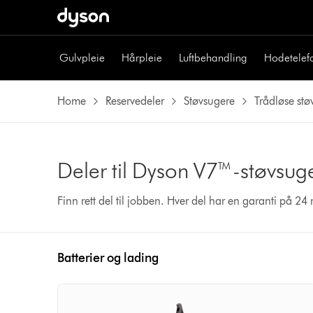
Gulvpleie
Hårpleie
Luftbehandling
Hodetelef
Home
Reservedeler
Støvsugere
Trådløse stø
Deler til Dyson V7™-støvsug
Finn rett del til jobben. Hver del har en garanti på 2
Batterier og lading