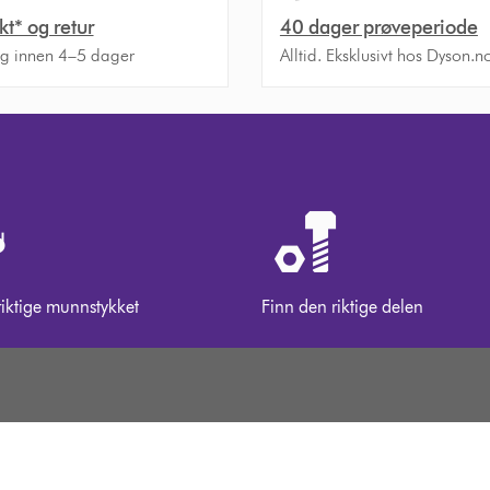
akt* og retur
40 dager prøveperiode
ng innen 4–5 dager
Alltid. Eksklusivt hos Dyson.n
riktige munnstykket
Finn den riktige delen