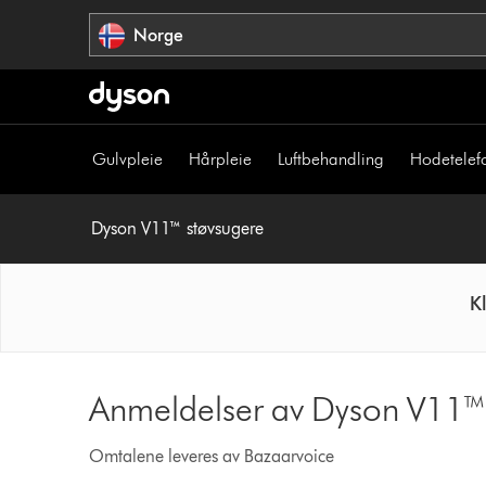
Hopp
Norge
over
navigering
Gulvpleie
Hårpleie
Luftbehandling
Hodetelef
Dyson V11™ støvsugere
K
Anmeldelser av Dyson V11™ 
Omtalene leveres av Bazaarvoice