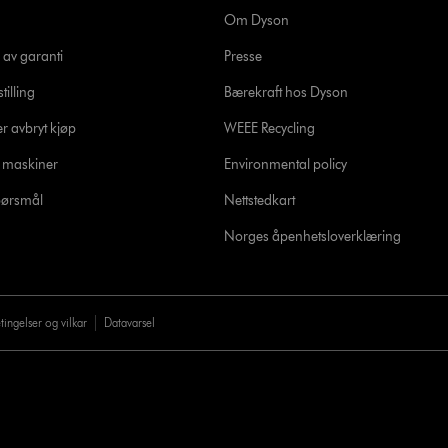
Om Dyson
 av garanti
Presse
tilling
Bærekraft hos Dyson
er avbryt kjøp
WEEE Recycling
e maskiner
Environmental policy
spørsmål
Nettstedkart
Norges åpenhetsloverklæring
tingelser og vilkar
Datavarsel