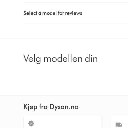
Select
a
Select a model for reviews
button
from
the
list
to
show
Velg modellen din
reviews
for
that
model
below
Kjøp fra Dyson.no