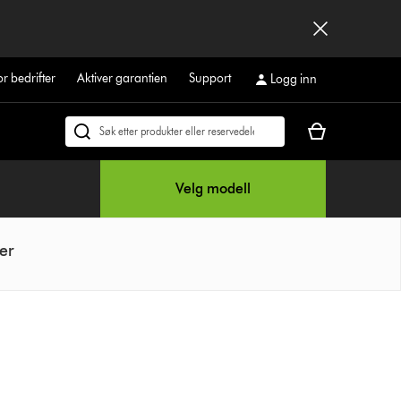
or bedrifter
Aktiver garantien
Support
Logg inn
Handlekurven
Søk
din
på
er
dyson.no
Velg modell
tom
er