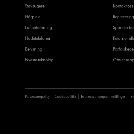
Støvsugere
Kontakt oss
Hårpleie
Registrering
Luftbehandling
Spor din bes
Hodetelefoner
Returner ell
Belysning
Forfalsked
Nyeste teknologi
Ofte stilte 
Personvernpolicy
Cookiepolitikk
Informasjonskapselinnstillinger
Be