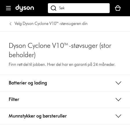
Handlek
din
Søk
er
på
tom
dyson.no
Velg Dyson Cyclone V10™-støvsugeren din
Dyson Cyclone V10™-støvsuger (stor
beholder)
Finn rett del til jobben. Hver del har en garanti på 24 måneder.
Batterier og lading
Filter
Munnstykker og børsteruller