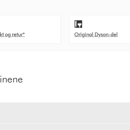
akt og retur*
Original Dyson-del
kinene