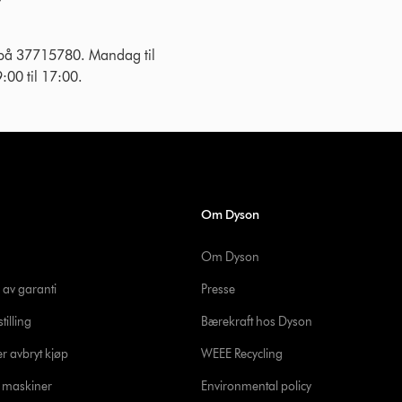
 på 37715780. Mandag til
:00 til 17:00.
Om Dyson
Om Dyson
 av garanti
Presse
tilling
Bærekraft hos Dyson
er avbryt kjøp
WEEE Recycling
e maskiner
Environmental policy