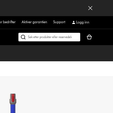
or bedrifter
Aktiver garantien
Support
Logg inn
Handlekurven
Søk
din
på
er
dyson.no
tom