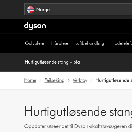
Hopp
Norge
over
navigering
Gulvpleie
Hårpleie
Luftbehandling
Hodetelef
Hurtigutløsende stang – blå
Home
Feilsøking
Verktøy
Hurtigutløsende s
Hurtigutløsende stan
Oppdater utseendet til Dyson-skaftstøvsugeren di