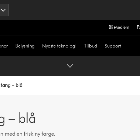
Bli Medlem
F
oner
Belysning
Nyeste teknologi
Tilbud
Support
tang – blå
g – blå
n med en frisk ny farge.