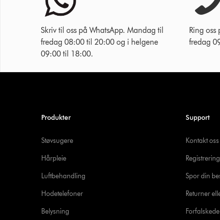
Skriv til oss på WhatsApp. Mandag til
Ring oss
fredag 08:00 til 20:00 og i helgene
fredag 09
09:00 til 18:00.
Produkter
Support
Støvsugere
Kontakt oss
Hårpleie
Registrering
Luftbehandling
Spor din bes
Hodetelefoner
Returner ell
Belysning
Forfalsked