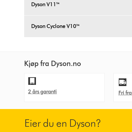
Dyson V11™
Dyson Cyclone V10™
Kjøp fra Dyson.no
2 års garanti
Fri fr
Eier du en Dyson?