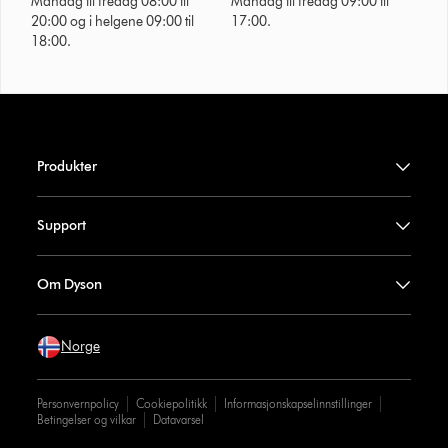
Mandag til fredag 08:00 til
Mandag til fredag 09:00 til
20:00 og i helgene 09:00 til
17:00.
18:00.
Produkter
Support
Om Dyson
Norge
Personvernpolicy
Cookiepolitikk
Informasjonskapselinnstillinger
Betingelser og vilkar
Datavarsel