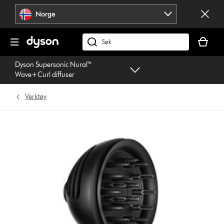
Hopp
Norge
over
navigering
Handlek
din
Søk
er
på
Dyson Supersonic Nural™
tom
dyson.no
Wave+Curl diffuser
Verktøy