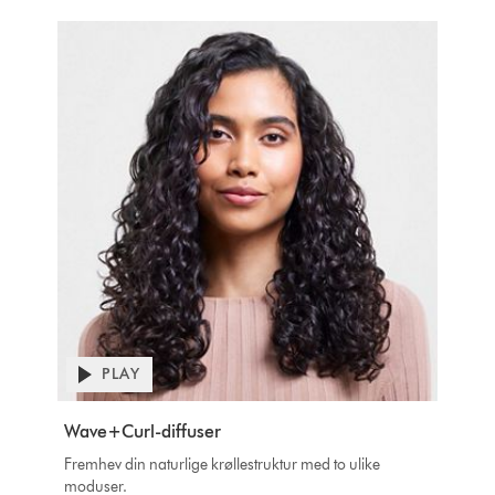
Open
PLAY
video
transcript
Video
Wave+Curl-diffuser
Transcript
Fremhev din naturlige krøllestruktur med to ulike
moduser.