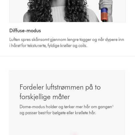
Diffuse-modus
Luften spres skånsomt gjennom lengre tagger og når dypere inn
i håret for teksturerte, fyldige krøller og coils.
This
is
a
carousel
with
Fordeler luftstrømmen på to
slides.
forskjellige måter
Use
Next
Dome-modus holder og tørker mer hår om gangen¹
and
og passer best for bølgete eller krøllete hår.
Previous
buttons
to
navigate,