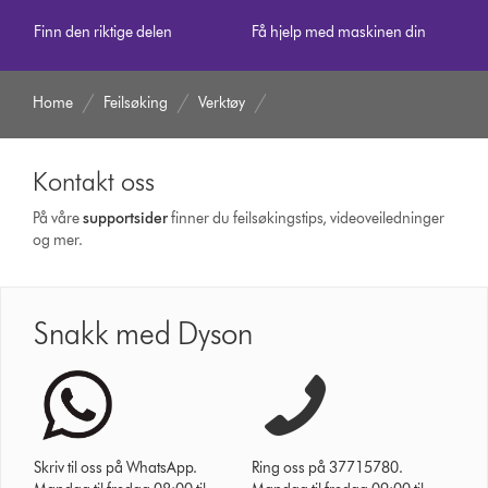
Finn den riktige delen
Få hjelp med maskinen din
Home
Feilsøking
Verktøy
Kontakt oss
På våre
supportsider
finner du feilsøkingstips, videoveiledninger
og mer.
Snakk med Dyson
Skriv til oss på WhatsApp.
Ring oss på 37715780.