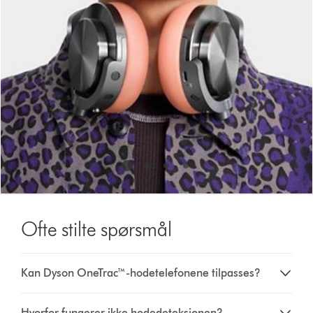
slide
dots.
Ofte stilte spørsmål
Kan Dyson OneTrac™-hodetelefonene tilpasses?
Hvorfor fungerer ikke hodedeteksjonen?