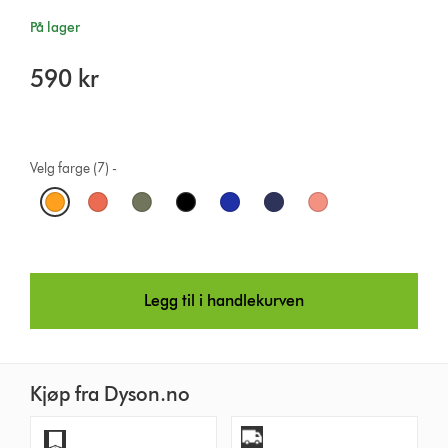
På lager
590 kr
Velg farge (7) -
O
p
t
Legg til i handlekurven
i
o
n
Kjøp fra Dyson.no
s