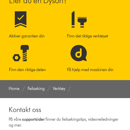
Eier du en Dyson?
Aktiver garantien din
Finn det riktige verktøyet
Finn den riktige delen
Få hjelp med maskinen din
Home
Feilsøking
Verktøy
Kontakt oss
På våre
supportsider
finner du feilsøkingstips, videoveiledninger
og mer.