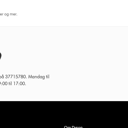
ger og mer.
 på 37715780. Mandag til
:00 til 17:00.
Om Dyson