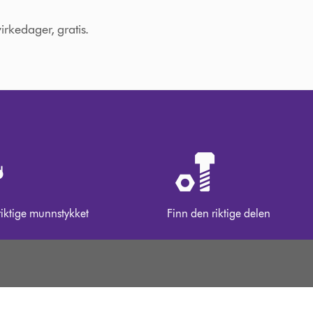
virkedager, gratis.
riktige munnstykket
Finn den riktige delen