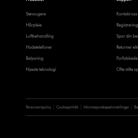
Støvsugere
Kontakt oss
Hårpleie
Registrering
Luftbehandling
Spor din bes
Hodetelefoner
Returner ell
Belysning
Forfalsked
Nyeste teknologi
Ofte stilte 
Personvernpolicy
Cookiepolitikk
Informasjonskapselinnstillinger
Be