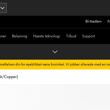
Bli Medlem
F
oner
Belysning
Nyeste teknologi
Tilbud
Support
reftelsen din for øyeblikket være forsinket. Vi jobber allerede med en ra
ack/Copper)