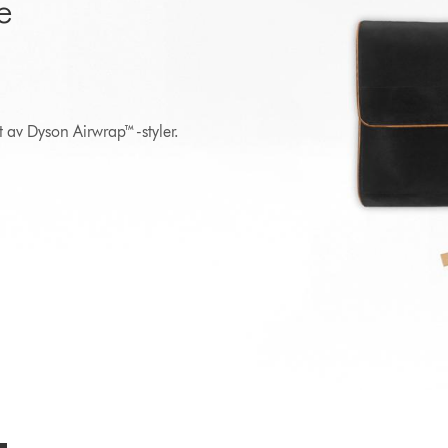
e
t av Dyson Airwrap™-styler.