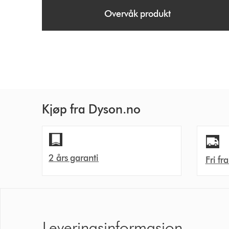
t
Overvåk produkt
i
o
n
s
Kjøp fra Dyson.no
2 års garanti
Fri fr
Leveringsinformasjon