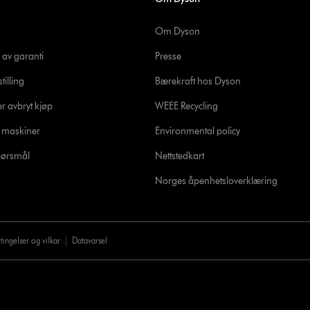
Om Dyson
 av garanti
Presse
tilling
Bærekraft hos Dyson
er avbryt kjøp
WEEE Recycling
e maskiner
Environmental policy
spørsmål
Nettstedkart
Norges åpenhetsloverklæring
tingelser og vilkar
Datavarsel