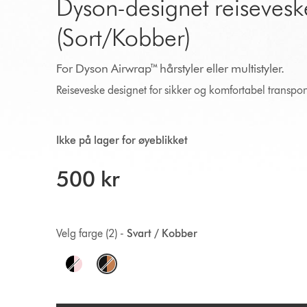
Dyson-designet reisevesk
(Sort/Kobber)
For Dyson Airwrap™ hårstyler eller multistyler.
Reiseveske designet for sikker og komfortabel transpor
Ikke på lager for øyeblikket
500 kr
Velg farge (2) -
Svart / Kobber
O
p