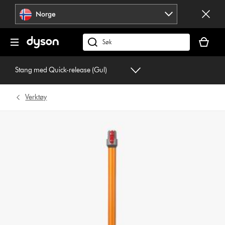
Hopp
Norge
over
navigering
Handlek
din
Søk
er
på
tom
dyson.no
Stang med Quick-release (Gul)
Verktøy