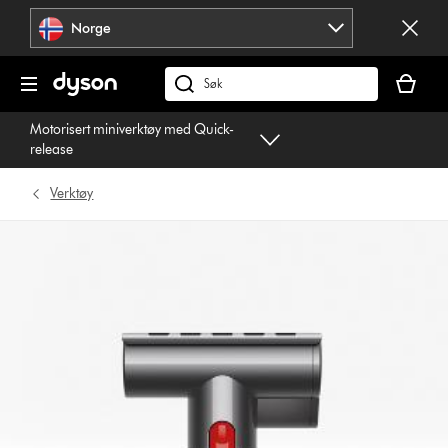
Hopp
Norge
over
navigering
Handlek
din
Søk
er
på
Motorisert miniverktøy med Quick-
tom
dyson.no
release
Verktøy