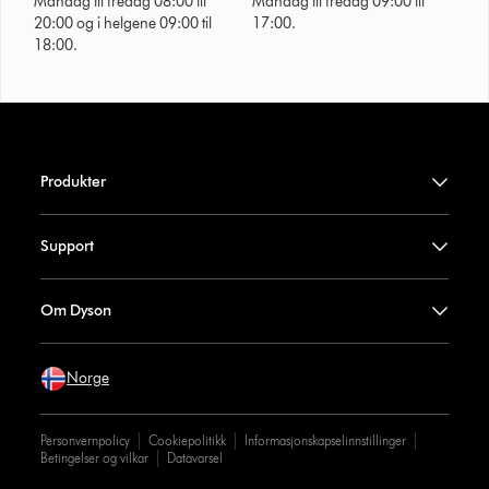
Mandag til fredag 08:00 til
Mandag til fredag 09:00 til
20:00 og i helgene 09:00 til
17:00.
18:00.
Produkter
Support
Om Dyson
Norge
Personvernpolicy
Cookiepolitikk
Informasjonskapselinnstillinger
Betingelser og vilkar
Datavarsel