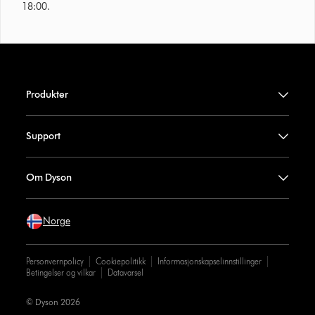
18:00.
Produkter
Support
Om Dyson
Norge
Personvernpolicy
Cookiepolitikk
Informasjonskapselinnstillinger
Betingelser og vilkar
Datavarsel
© Dyson 2026