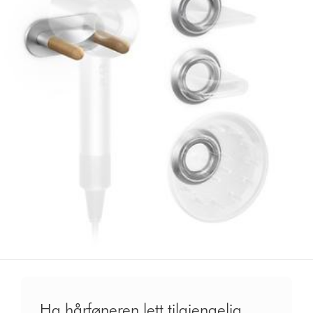
Ha hårføneren lett tilgjengelig