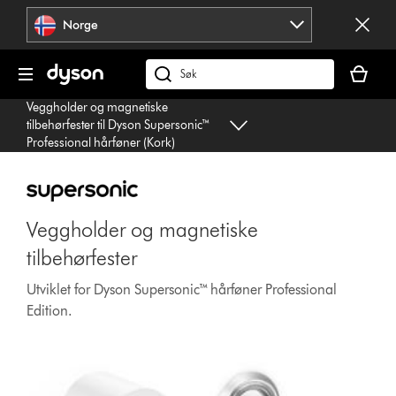
Hopp
Norge
over
navigering
Handlek
din
Søk
er
på
Veggholder og magnetiske
tom
dyson.no
tilbehørfester til Dyson Supersonic™
Professional hårføner (Kork)
Veggholder og magnetiske
tilbehørfester
Utviklet for Dyson Supersonic™ hårføner Professional
Edition.