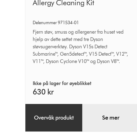
Allergy
Allergy Cleaning Kit
Cleaning
Kit
Delenummer 971534-01
Fjern støv, smuss og allergener fra huset ved
hjelp av dette settet med tre Dyson
støvsugerverktøy. Dyson V15s Detect
Submarine™, Gen5detect™, V15 Detect™, V12™,
V11™, Dyson Cyclone V10™ og Dyson V8™.
Ikke på lager for øyeblikket
630 kr
Overvåk produkt
Se mer