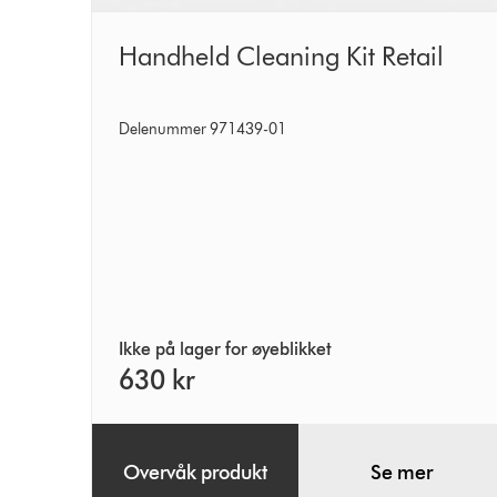
Handheld
Handheld Cleaning Kit Retail
Cleaning
Kit
Delenummer 971439-01
Retail
Ikke på lager for øyeblikket
630 kr
Overvåk produkt
Se mer