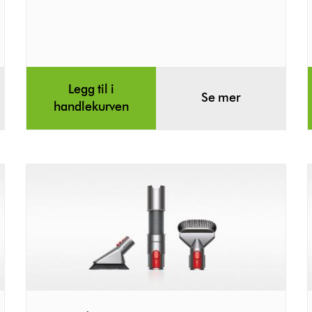
Legg til i
Se mer
handlekurven