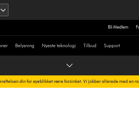
Bli Medlem
F
oner
Belysning
Nyeste teknologi
Tilbud
Support
reftelsen din for øyeblikket være forsinket. Vi jobber allerede med en ra