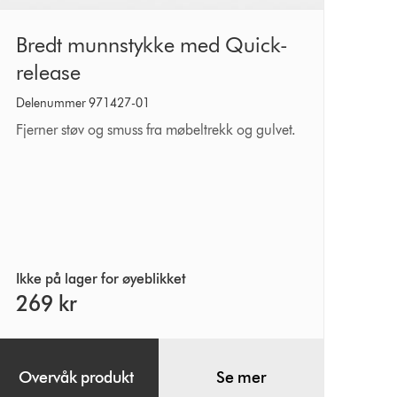
Bredt
Bredt munnstykke med Quick-
munnstykke
release
med
Delenummer 971427-01
Quick-
Fjerner støv og smuss fra møbeltrekk og gulvet.
release
Ikke på lager for øyeblikket
269 kr
Overvåk produkt
Se mer