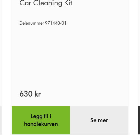
Car
Car Cleaning Kit
Cleaning
Kit
Delenummer 971440-01
630 kr
Legg til i
Se mer
handlekurven