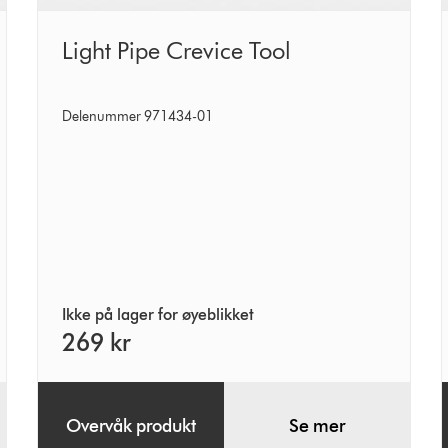
Light
Light Pipe Crevice Tool
Pipe
Crevice
Delenummer 971434-01
Tool
Ikke på lager for øyeblikket
269 kr
Overvåk produkt
Se mer