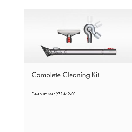
Complete
Complete Cleaning Kit
Cleaning
Kit
Delenummer 971442-01