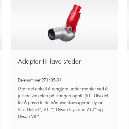
Adapter
Adapter til lave steder
til
lave
Delenummer 971435-01
steder
Gjør det enkelt å rengjøre under møbler ved å
justere vinkelen på stangen opptil 90°. Utviklet
for å passe til de trådløse støvsugerne Dyson
V15 Detect™, V11™, Dyson Cyclone V10™ og
Dyson V8™.