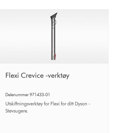
Flexi
Flexi Crevice -verktøy
Crevice
-
Delenummer 971433-01
verktøy
Utskiftningsverktøy for Flexi for ditt Dyson -
Støvsugere.