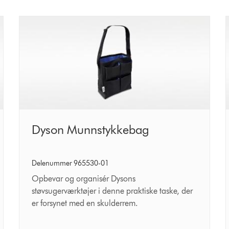
Dyson
Dyson Munnstykkebag
Munnstykkebag
Delenummer 965530-01
Opbevar og organisér Dysons
støvsugerværktøjer i denne praktiske taske, der
er forsynet med en skulderrem.