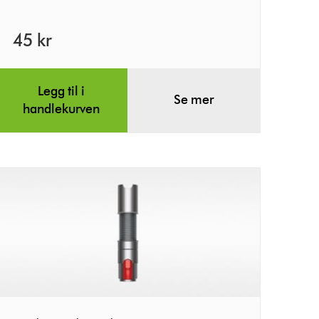
45 kr
Legg til i
Se mer
handlekurven