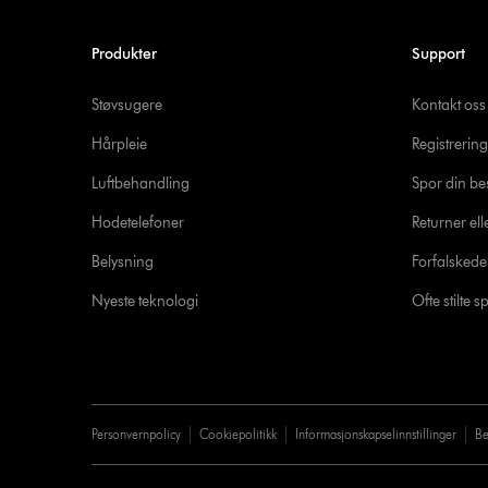
Produkter
Support
Støvsugere
Kontakt oss
Hårpleie
Registrering
Luftbehandling
Spor din bes
Hodetelefoner
Returner ell
Belysning
Forfalsked
Nyeste teknologi
Ofte stilte 
Personvernpolicy
Cookiepolitikk
Informasjonskapselinnstillinger
Be