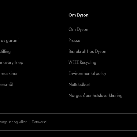
Om Dyson
Om Dyson
 av garanti
Presse
tilling
Bærekraft hos Dyson
er avbryt kjøp
WEEE Recycling
e maskiner
Environmental policy
spørsmål
Nettstedkart
Norges åpenhetsloverklæring
tingelser og vilkar
Datavarsel