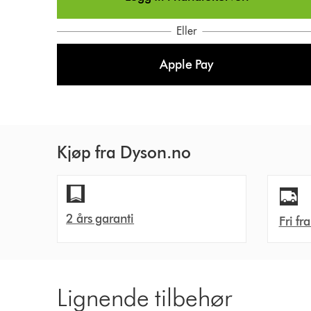
i
o
Eller
n
Apple Pay
s
Kjøp fra Dyson.no
2 års garanti
Fri fr
Lignende tilbehør