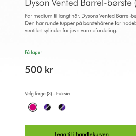
Dyson Vented Barrel-børste 
For medium til langt hår. Dysons Vented Barrel-bø
Den har runde tupper på børstehårene for hode
ventilert sylinder for jevn varmefordeling.
På lager
500 kr
Velg farge (3) -
Fuksia
O
p
t
Legg til i handlekurven