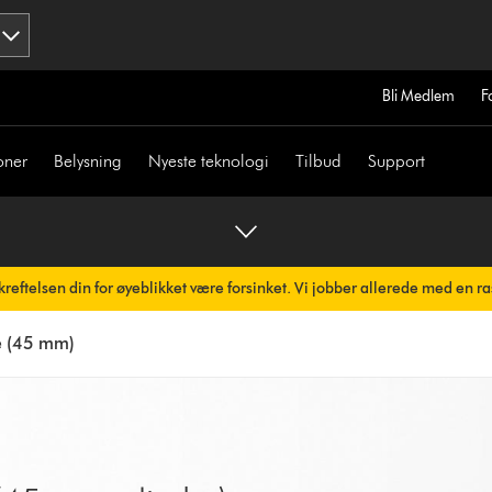
Bli Medlem
F
oner
Belysning
Nyeste teknologi
Tilbud
Support
reftelsen din for øyeblikket være forsinket. Vi jobber allerede med en ra
e (45 mm)