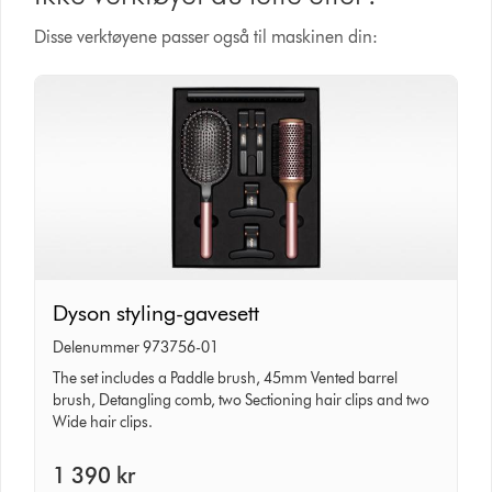
Disse verktøyene passer også til maskinen din:
Dyson
Dyson styling-gavesett
styling-
Delenummer 973756-01
gavesett
The set includes a Paddle brush, 45mm Vented barrel
brush, Detangling comb, two Sectioning hair clips and two
Wide hair clips.
1 390 kr