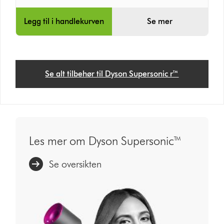
Legg til i handlekurven
Se mer
Se alt tilbehør til Dyson Supersonic r™
Les mer om Dyson Supersonic™
Se oversikten