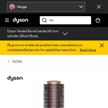
Hopp
Norge
over
navigering
Handlek
din
Søk
er
på
Dyson Vented Barrel-børste (45 mm
tom
dyson.no
sylinder) (Black/Rose)
På grunn av et teknisk problem kan utsendelsen av
ordrebekreftelsen din for øyeblikket være forsinket. Vi
...
Read More
jobber allerede med en rask løsning.
Du trenger ikke å
gjøre noe. Ordrebekreftelsen din vil snart bli sendt til deg
Verktøy
automatisk.