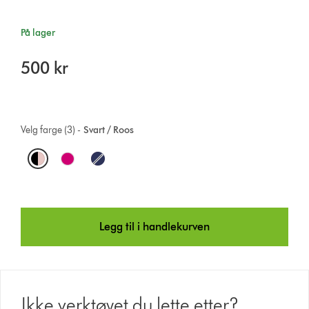
På lager
500 kr
Velg farge (3) -
Svart / Roos
O
p
t
Legg til i handlekurven
i
o
n
Ikke verktøyet du lette etter?
s